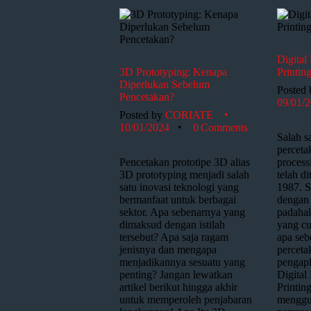
Digital
3D Prototyping: Kenapa
Printin
Diperlukan Sebelum
Posted
Pencetakan?
09/01/
Posted by
CORIATE
10/01/2024
0
Comments
Salah s
percetak
Pencetakan prototipe 3D alias
process
3D prototyping menjadi salah
telah d
satu inovasi teknologi yang
1987. S
bermanfaat untuk berbagai
dengan 
sektor. Apa sebenarnya yang
padaha
dimaksud dengan istilah
yang cu
tersebut? Apa saja ragam
apa seb
jenisnya dan mengapa
percetak
menjadikannya sesuatu yang
pengapl
penting? Jangan lewatkan
Digital
artikel berikut hingga akhir
Printin
untuk memperoleh penjabaran
menggu