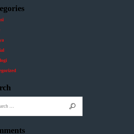
egories
si
e
ya
al
logi
egorized
rch
mments