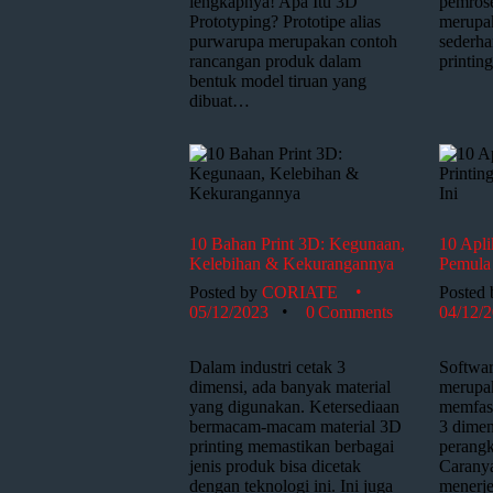
lengkapnya! Apa Itu 3D
pemrose
Prototyping? Prototipe alias
merupak
purwarupa merupakan contoh
sederh
rancangan produk dalam
printin
bentuk model tiruan yang
dibuat…
10 Bahan Print 3D: Kegunaan,
10 Apli
Kelebihan & Kekurangannya
Pemula 
Posted by
CORIATE
Posted
05/12/2023
0
Comments
04/12/
Dalam industri cetak 3
Softwar
dimensi, ada banyak material
merupak
yang digunakan. Ketersediaan
memfasi
bermacam-macam material 3D
3 dimen
printing memastikan berbagai
perangk
jenis produk bisa dicetak
Caranya
dengan teknologi ini. Ini juga
menerj