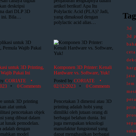
san cahaya digital
penjabaran lengkapnya dalam
an deskripsi
artikel berikut! Apa Itu
ana dari DLP 3D
Polylactic Acid (PLA)? Jadi,
Tag
g ini. Bila…
yang dimaksud dengan
polylactic acid alias…
3d
3d p
bah
cet
dek
kasi untuk 3D Printing,
Komponen 3D Printer: Kenali
har
Wajib Pakai Ini
Hardware vs. Software, Yuk!
jasa
 by
CORIATE
Posted by
CORIATE
lem
2023
0
Comments
02/12/2023
0
Comments
mes
per
e untuk 3D printing
Pencetakan 3 dimensi atau 3D
an alat untuk
printing adalah hobi yang
prin
litasi pencetakan objek
dimiliki oleh jutaan orang di
pros
si yang dibuat dalam
berbagai belahan dunia. Ini
at lunak pemodelan.
juga merupakan teknologi
sep
 adalah dengan
manufaktur fungsional yang
suhu
emahkan model
dapat menghasilkan berbagai