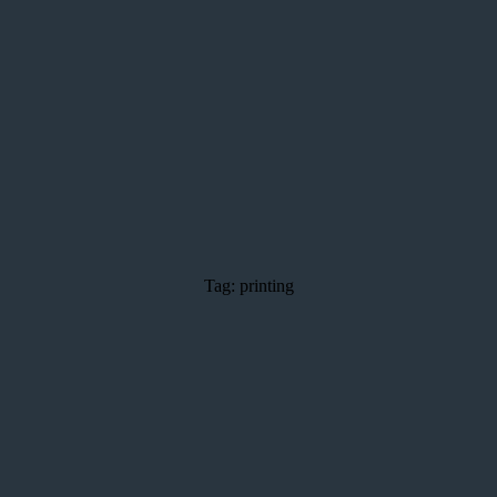
3D Services
Tentang FOMU
Blog
Kontak
Tag: printing