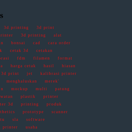
s
3d.printing
3d print
rinter
3d printing
alat
an
bonsai
cad
cara order
ak
cetak 3d
cetakan
orasi
fdm
filamen
format
ga
harga cetak
hasil
hiasan
 3d print
jet
kalibrasi printer
menghaluskan
merek'
in
mockup
multi
patung
awatan
plastik
printer
ter 3d
printing
produk
thetics
prototype
scanner
atu
sla
software
 printer
usaha