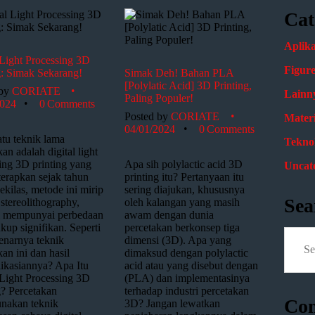
Cat
Aplika
 Light Processing 3D
Figur
g: Simak Sekarang!
Simak Deh! Bahan PLA
[Polylatic Acid] 3D Printing,
 by
CORIATE
Lainn
Paling Populer!
2024
0
Comments
Posted by
CORIATE
Materi
04/01/2024
0
Comments
atu teknik lama
Tekno
an adalah digital light
ing 3D printing yang
Apa sih polylactic acid 3D
Uncat
iterapkan sejak tahun
printing itu? Pertanyaan itu
ekilas, metode ini mirip
sering diajukan, khususnya
Sea
stereolithography,
oleh kalangan yang masih
l mempunyai perbedaan
awam dengan dunia
kup signifikan. Seperti
percetakan berkonsep tiga
enarnya teknik
dimensi (3D). Apa yang
an ini dan hasil
dimaksud dengan polylactic
ikasiannya? Apa Itu
acid atau yang disebut dengan
 Light Processing 3D
(PLA) dan implementasinya
g? Percetakan
terhadap industri percetakan
Co
nakan teknik
3D? Jangan lewatkan