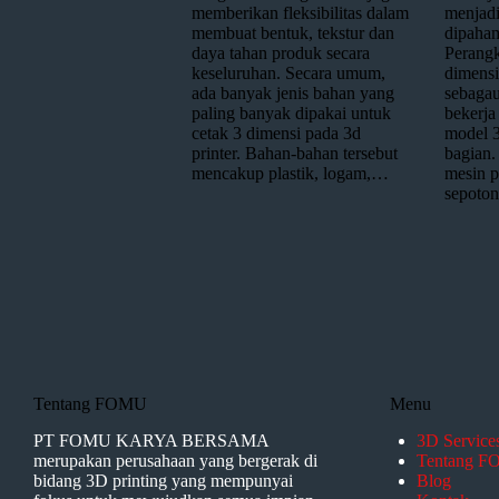
memberikan fleksibilitas dalam
menjadi
membuat bentuk, tekstur dan
dipaham
daya tahan produk secara
Perangk
keseluruhan. Secara umum,
dimensi
ada banyak jenis bahan yang
sebagau
paling banyak dipakai untuk
bekerja
cetak 3 dimensi pada 3d
model 
printer. Bahan-bahan tersebut
bagian.
mencakup plastik, logam,…
mesin p
sepoto
Tentang FOMU
Menu
PT FOMU KARYA BERSAMA
3D Service
merupakan perusahaan yang bergerak di
Tentang 
bidang 3D printing yang mempunyai
Blog