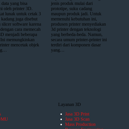
 data yang bisa
jenis produk mulai dari
i oleh printer 3D.
prototipe, suku cadang
at lunak untuk cetak 3
maupun produk jadi. Untuk
 kadang juga disebut
memenuhi kebutuhan ini,
 slicer software karena
produsen printer menyediakan
 dengan cara memecah
3d printer dengan teknologi
3D menjadi beberapa
yang berbeda-beda. Namun,
 Ini memungkinkan
secara umum printer-printer ini
rinter mencetak objek
terdiri dari komponen dasar
ng…
yang…
Layanan 3D
s
Jasa 3D Print
FOMU
Jasa 3D Scan
Mass Production