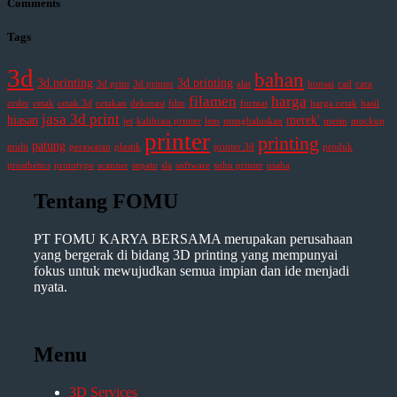
Comments
Tags
3d
bahan
3d.printing
3d printing
3d print
3d printer
alat
bonsai
cad
cara
filamen
harga
order
cetak
cetak 3d
cetakan
dekorasi
fdm
format
harga cetak
hasil
jasa 3d print
hiasan
merek'
jet
kalibrasi printer
lem
menghaluskan
mesin
mockup
printer
printing
patung
multi
perawatan
plastik
printer 3d
produk
prosthetics
prototype
scanner
sepatu
sla
software
suhu printer
usaha
Tentang FOMU
PT FOMU KARYA BERSAMA merupakan perusahaan
yang bergerak di bidang 3D printing yang mempunyai
fokus untuk mewujudkan semua impian dan ide menjadi
nyata.
Menu
3D Services