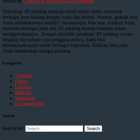
Posted by
CORIATE
20/09/2024
0
Comments
Teknologi 3D printing menjadi solusi cerdas untuk mencetak
berbagai jenis barang dengan cepat dan praktis. Namun, apakah bisa
Anda melakukannya sendiri? Jawabannya, bisa saja. Asalkan Anda
memiliki berbagai jenis alat 3D printing beserta keahlian dalam
menggunakannya. Dengan memiliki peralatan 3D printing secara
lengkap dan paham cara penggunaannya, Anda bisa
memanfaatkannya untuk berbagai keperluan. Bahkan, bisa pula
Anda manfaatkan sebagai peluang…
Categories
Aplikasi
Figure
Lainnya
Material
Teknologi
Uncategorized
Search
Search for: