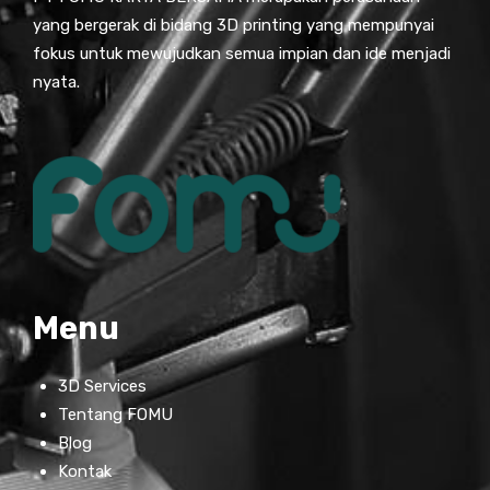
yang bergerak di bidang 3D printing yang mempunyai
fokus untuk mewujudkan semua impian dan ide menjadi
nyata.
Menu
3D Services
Tentang FOMU
Blog
Kontak