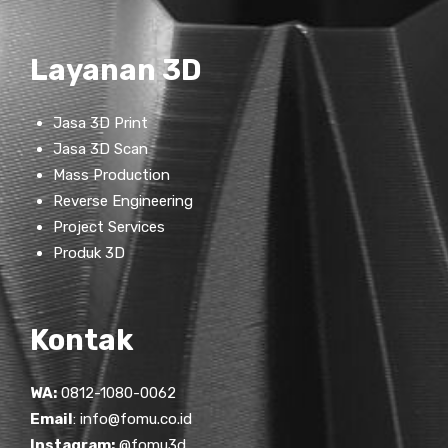
Layanan 3D
Jasa 3D Print
Jasa 3D Scan
Mass Production
Reverse Engineering
Project Services
Produk 3D
Kontak
WA:
0812-1080-0062
Email
:
info@fomu.co.id
Instagram:
@fomu3d