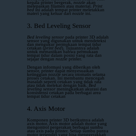
kepala printer bergerak,
nozzle
akan
melepaskan filamen atau material.
Print
bed
ini adalah tempat printer meletakkan
materi yang keluar dari
nozzle
ini.
3. Bed Leveling Sensor
Bed leveling sensor
pada printer 3D adalah
sensor yang digunakan untuk mendeteksi
dan mengukur permukaan tempat tidur
cetakan (
print
bed
). Tujuannya adalah
untuk memastikan bahwa permukaan
tempat tidur dalam posisi yang rata dan
sejajar dengan
nozzle
printer.
Dengan informasi yang diberikan oleh
sensor, printer dapat menyesuaikan
ketinggian nozzle secara otomatis selama
proses cetakan. Ini membantu mencegah
masalah seperti cetakan yang tidak rata
atau tidak melekat dengan baik.
Bed
leveling sensor
meningkatkan akurasi dan
konsistensi cetakan pada berbagai area
tempat tidur cetakan
4. Axis Motor
Komponen printer 3D berikutnya adalah
axis motor. Axis motor adalah motor yang
mengontrol pergerakan berbagai sumbu
atau axis pada printer. Setiap sumbu punya
motor tersendiri yang bisa menggerakkan