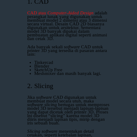
1. CAD
CAD atau
Computer-Aided Design
adalah
perangkat lunak yang digunakan untuk
membuat model 2 dimensi atau 3 dimensi
secara virtual. Desain CAD 2D biasanya
digunakan untuk arsitektur. Sementara
model 3D banyak dipakai dalam
pembuatan aplikasi digital seperti animasi
dan cetak 3D.
Ada banyak sekali
software
CAD untuk
printer 3D yang tersedia di pasaran antara
lain:
Tinkercad
Blender
SketchUp Free
Meshmixer dan masih banyak lagi.
2. Slicing
Jika
software
CAD digunakan untuk
membuat model secara utuh, maka
software
slicing
bertugas untuk memproses
model 3D tersebut menjadi lapisan-lapisan
yang dapat dicetak oleh printer 3D. Proses
ini disebut “slicing” karena model 3D
diiris menjadi lapisan tipis, mirip dengan
iris sebuah buah.
Slicing software
menentukan detail
cetakan, seperti ketebalan lapisan,