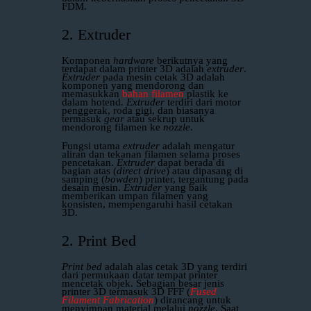
FDM.
2. Extruder
Komponen
hardware
berikutnya yang
terdapat dalam printer 3D adalah
extruder
.
Extruder
pada mesin cetak 3D adalah
komponen yang mendorong dan
memasukkan
bahan filamen
plastik ke
dalam hotend.
Extruder
terdiri dari motor
penggerak, roda gigi, dan biasanya
termasuk
gear
atau sekrup untuk
mendorong filamen ke
nozzle
.
Fungsi utama
extruder
adalah mengatur
aliran dan tekanan filamen selama proses
pencetakan.
Extruder
dapat berada di
bagian atas (
direct drive
) atau dipasang di
samping (
bowden
) printer, tergantung pada
desain mesin.
Extruder
yang baik
memberikan umpan filamen yang
konsisten, mempengaruhi hasil cetakan
3D.
2. Print Bed
Print bed
adalah alas cetak 3D yang terdiri
dari permukaan datar tempat printer
mencetak objek. Sebagian besar jenis
printer 3D termasuk 3D FFF (
Fused
Filament Fabrication
) dirancang untuk
menyimpan material melalui
nozzle
. Saat