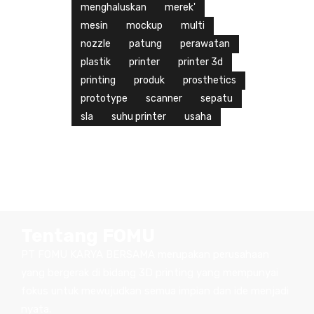
menghaluskan
merek'
mesin
mockup
multi
nozzle
patung
perawatan
plastik
printer
printer 3d
printing
produk
prosthetics
prototype
scanner
sepatu
sla
suhu printer
usaha
Tentang FOMU
PT FOMU KARYA BERSAMA merupakan perusahaan
yang bergerak di bidang 3D printing yang mempunyai
fokus untuk mewujudkan semua impian dan ide menjadi
nyata.