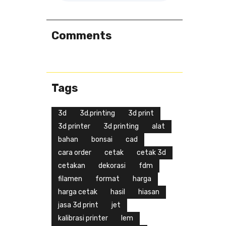
Comments
Tags
3d
3d.printing
3d print
3d printer
3d printing
alat
bahan
bonsai
cad
cara order
cetak
cetak 3d
cetakan
dekorasi
fdm
filamen
format
harga
harga cetak
hasil
hiasan
jasa 3d print
jet
kalibrasi printer
lem