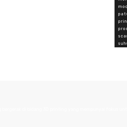
mo
pat
pri
pro
sca
suh
ergerak di bidang 3D printing yang mempunyai fokus un