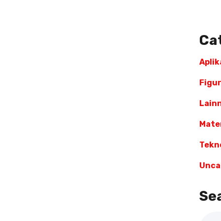
Ca
Aplik
Figu
Lain
Mater
Tekn
Unca
Se
Sear