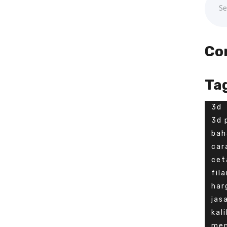
for:
Co
Ta
3d
3d 
bah
car
cet
fil
har
jas
kal
men