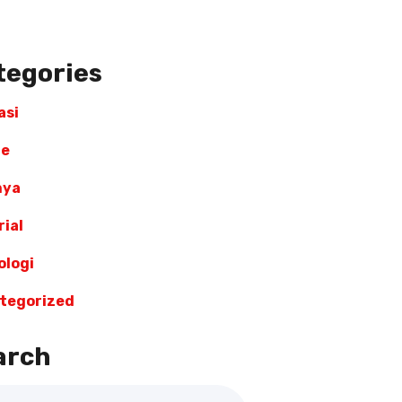
tegories
asi
re
nya
ial
ologi
tegorized
arch
ch