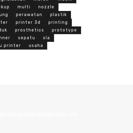
ckup
multi
nozzle
ung
perawatan
plastik
nter
printer 3d
printing
duk
prosthetics
prototype
nner
sepatu
sla
u printer
usaha
tuk mewujudkan semua impian dan