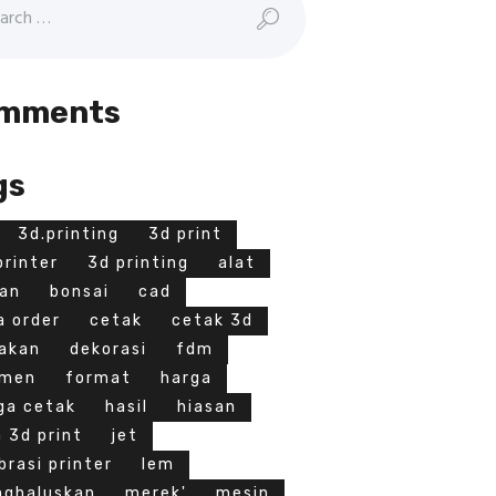
mments
gs
3d.printing
3d print
printer
3d printing
alat
an
bonsai
cad
a order
cetak
cetak 3d
akan
dekorasi
fdm
amen
format
harga
ga cetak
hasil
hiasan
a 3d print
jet
ibrasi printer
lem
ghaluskan
merek'
mesin