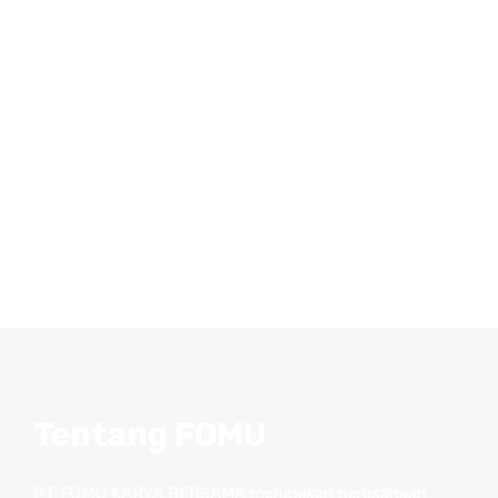
Tentang FOMU
PT FOMU KARYA BERSAMA merupakan perusahaan