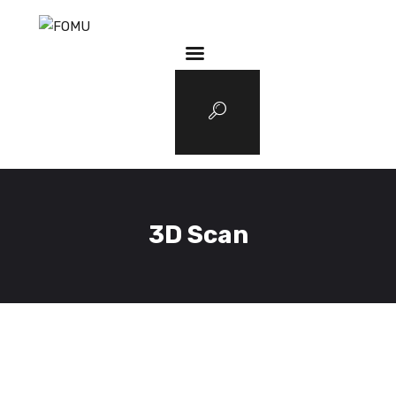
3D Services
Tentang FOMU
Blog
Kontak
3D Scan