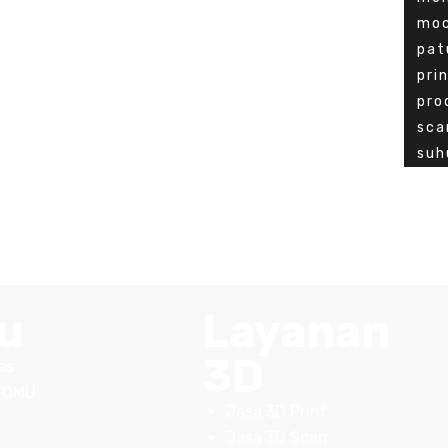
mo
pat
pri
pro
sca
suh
u
Layanan
3D
es
FOMU
Jasa 3D Print
Jasa 3D Scan