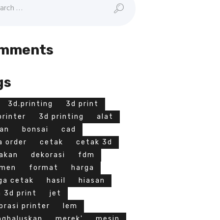
mments
gs
3d.printing
3d print
printer
3d printing
alat
an
bonsai
cad
a order
cetak
cetak 3d
akan
dekorasi
fdm
amen
format
harga
ga cetak
hasil
hiasan
a 3d print
jet
ibrasi printer
lem
ghaluskan
merek'
mesin