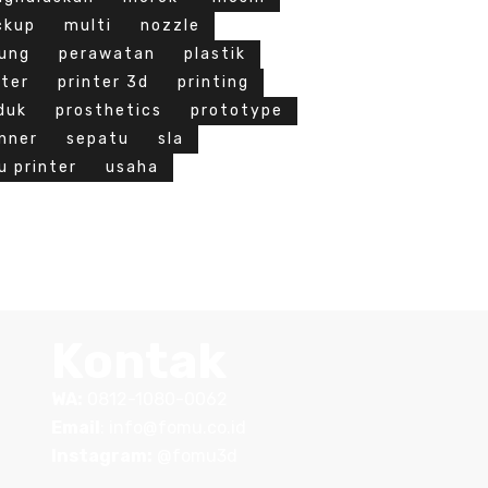
ckup
multi
nozzle
ung
perawatan
plastik
nter
printer 3d
printing
duk
prosthetics
prototype
nner
sepatu
sla
u printer
usaha
Kontak
WA:
0812-1080-0062
Email
:
info@fomu.co.id
Instagram:
@fomu3d