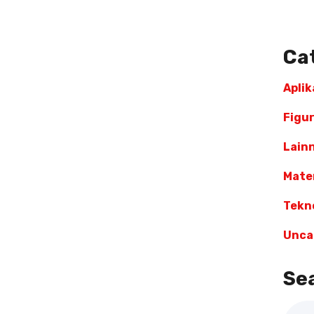
Ca
Aplik
Figu
Lain
Mater
Tekn
Unca
Se