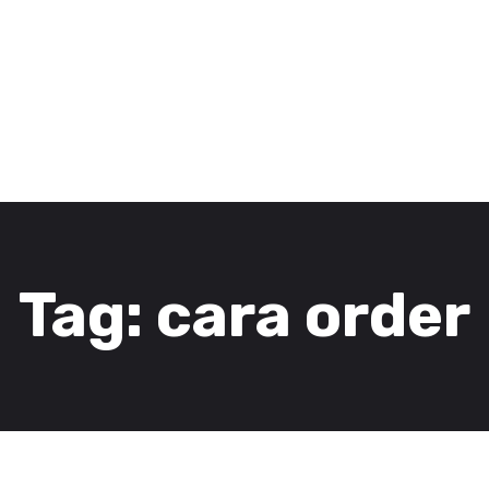
3D Services
Tentang FOMU
Blog
Kontak
Tag: cara order