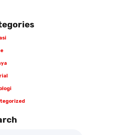
tegories
asi
re
nya
ial
ologi
tegorized
arch