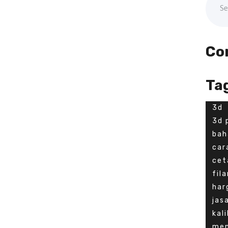
Co
Ta
3d
3d 
bah
car
cet
fil
har
jas
kal
men