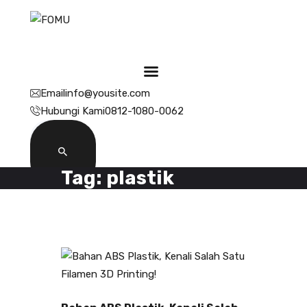
Email
info@yousite.com
3D Services
Hubungi Kami
0812-1080-0062
Tentang FOMU
Blog
Kontak
Tag: plastik