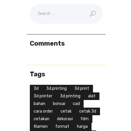
Comments
Tags
3d
3d.printing
3d print
3d printer
3d printing
alat
bahan
bonsai
cad
cara order
cetak
cetak 3d
cetakan
dekorasi
fdm
filamen
format
harga