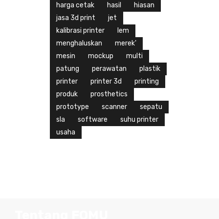
harga cetak
hasil
hiasan
jasa 3d print
jet
kalibrasi printer
lem
menghaluskan
merek'
mesin
mockup
multi
patung
perawatan
plastik
printer
printer 3d
printing
produk
prosthetics
prototype
scanner
sepatu
sla
software
suhu printer
usaha
Tentang FOMU