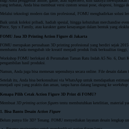
Bagi Anda penggemar anime, game, atau superhero, kini saatnya mewujudkan k
yang terbatas, Anda bisa membuat versi custom sesuai pose, ekspresi, hingga d
Melalui teknologi modern dan tim profesional, FOMU menghadirkan solusi l
Baik untuk koleksi pribadi, hadiah spesial, hingga kebutuhan merchandise eve
Piece, Spy x Family, atau karakter game kesayangan dalam bentuk yang eksklu
FOMU Jasa 3D Printing Action Figure di Jakarta
FOMU merupakan perusahaan 3D printing profesional yang berdiri sejak 2
membantu Anda mengubah ide kreatif menjadi produk fisik berkualitas tinggi
Workshop FOMU berlokasi di Perumahan Taman Ratu Indah A5 No. 6, Duri Kep
pengambilan hasil produksi.
Namun, Anda juga bisa memesan sepenuhnya secara online. File desain dalam 
Setelah itu, Anda bisa berkonsultasi via WhatsApp untuk mendapatkan estimasi 
menjadi opsi yang praktis dan aman, tanpa harus datang langsung ke
workshop
Kenapa Pilih Cetak Action Figure 3D Print di FOMU?
Membuat
3D printing action figures
tentu membutuhkan ketelitian, material y
1. Bisa Bantu Desain
Action Figure
Belum punya file 3D? Tenang. FOMU menyediakan layanan desain lengkap unt
Reverse engineering
untuk menduplikasi
action figure
lama