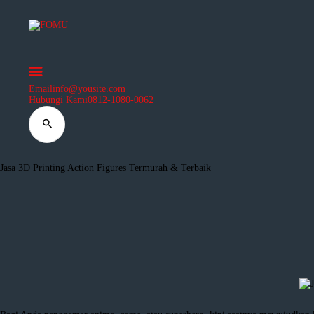
3D Services
Tentang FOMU
Blog
Kontak
Email
info@yousite.com
Hubungi Kami
0812-1080-0062
Jasa 3D Printing Action Figures Termurah & Terbaik