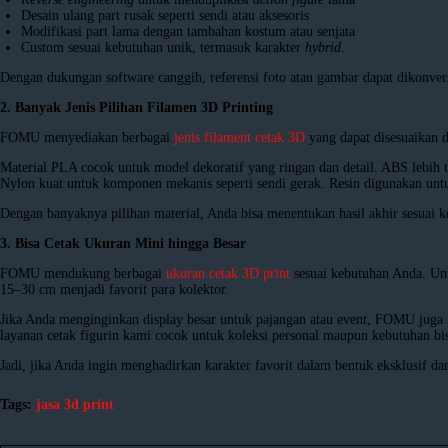
Desain ulang part rusak seperti sendi atau aksesoris
Modifikasi part lama dengan tambahan kostum atau senjata
Custom sesuai kebutuhan unik, termasuk karakter
hybrid
.
Dengan dukungan software canggih, referensi foto atau gambar dapat dikonvers
2. Banyak Jenis Pilihan Filamen 3D Printing
FOMU menyediakan berbagai
jenis filament cetak 3D
yang dapat disesuaikan
Material PLA cocok untuk model dekoratif yang ringan dan detail. ABS lebih 
Nylon kuat untuk komponen mekanis seperti sendi gerak. Resin digunakan untuk d
Dengan banyaknya pilihan material, Anda bisa menentukan hasil akhir sesuai keb
3. Bisa Cetak Ukuran Mini hingga Besar
FOMU mendukung berbagai
ukuran cetak 3D print
sesuai kebutuhan Anda. Untu
15–30 cm menjadi favorit para kolektor.
Jika Anda menginginkan display besar untuk pajangan atau event, FOMU jug
layanan cetak figurin kami cocok untuk koleksi personal maupun kebutuhan bi
Jadi, jika Anda ingin menghadirkan karakter favorit dalam bentuk eksklusif d
Tags:
jasa 3d print