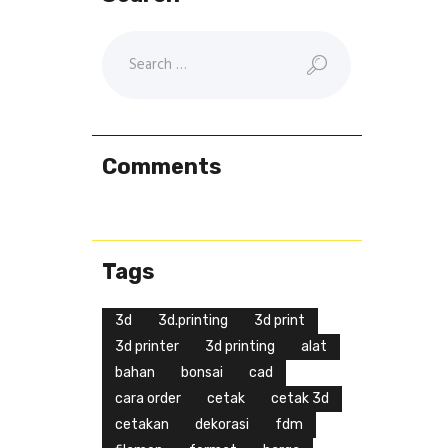
Comments
Tags
3d
3d.printing
3d print
3d printer
3d printing
alat
bahan
bonsai
cad
cara order
cetak
cetak 3d
cetakan
dekorasi
fdm