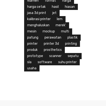
filamen
format
harga
harga cetak
hasil
hiasan
jasa 3d print
jet
kalibrasi printer
lem
menghaluskan
merek'
mesin
mockup
multi
patung
perawatan
plastik
printer
printer 3d
printing
produk
prosthetics
prototype
scanner
sepatu
sla
software
suhu printer
usaha