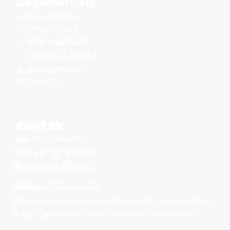
Layanan 3D
Jasa 3D Print
Jasa 3D Scan
Mass Production
Reverse Engineering
Project Services
Produk 3D
Kontak
WA:
0812-1080-0062
Email
:
info@fomu.co.id
Instagram:
@fomu3d
Address (Workshop):
Perumahan Taman Ratu Indah A5 No. 6, Duri Kepa, Kec.
Kebon Jeruk, Kota Jakarta Barat, DKI Jakarta 11510