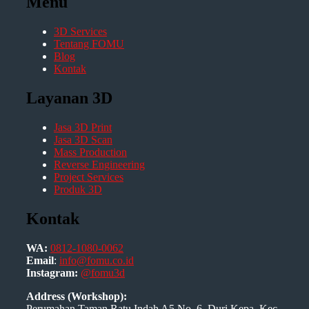
Menu
3D Services
Tentang FOMU
Blog
Kontak
Layanan 3D
Jasa 3D Print
Jasa 3D Scan
Mass Production
Reverse Engineering
Project Services
Produk 3D
Kontak
WA:
0812-1080-0062
Email
:
info@fomu.co.id
Instagram:
@fomu3d
Address (Workshop):
Perumahan Taman Ratu Indah A5 No. 6, Duri Kepa, Kec.