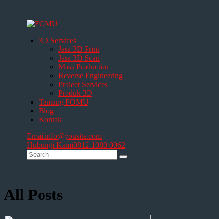
3D Services
Jasa 3D Print
Jasa 3D Scan
Mass Production
Reverse Engineering
Project Services
Produk 3D
Tentang FOMU
Blog
Kontak
Email
info@yousite.com
Hubungi Kami
0812-1080-0062
All Posts