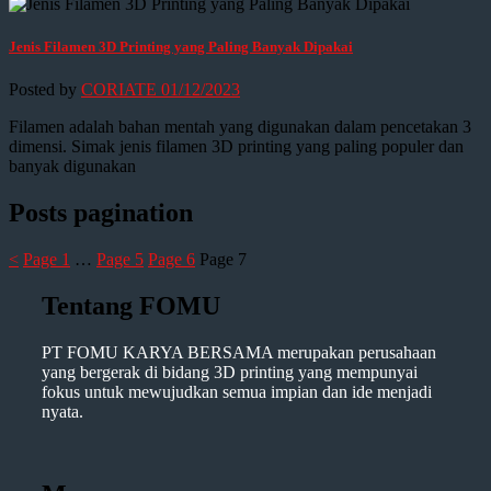
Jenis Filamen 3D Printing yang Paling Banyak Dipakai
Posted by
CORIATE
01/12/2023
Filamen adalah bahan mentah yang digunakan dalam pencetakan 3
dimensi. Simak jenis filamen 3D printing yang paling populer dan
banyak digunakan
Posts pagination
<
Page
1
…
Page
5
Page
6
Page
7
Tentang FOMU
PT FOMU KARYA BERSAMA merupakan perusahaan
yang bergerak di bidang 3D printing yang mempunyai
fokus untuk mewujudkan semua impian dan ide menjadi
nyata.