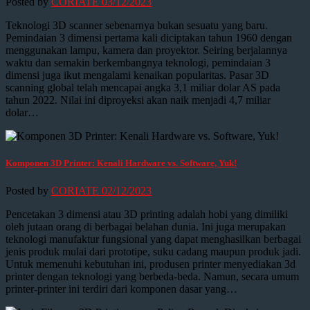
Posted by
CORIATE
03/12/2023
Teknologi 3D scanner sebenarnya bukan sesuatu yang baru.
Pemindaian 3 dimensi pertama kali diciptakan tahun 1960 dengan
menggunakan lampu, kamera dan proyektor. Seiring berjalannya
waktu dan semakin berkembangnya teknologi, pemindaian 3
dimensi juga ikut mengalami kenaikan popularitas. Pasar 3D
scanning global telah mencapai angka 3,1 miliar dolar AS pada
tahun 2022. Nilai ini diproyeksi akan naik menjadi 4,7 miliar
dolar…
Komponen 3D Printer: Kenali Hardware vs. Software, Yuk!
Posted by
CORIATE
02/12/2023
Pencetakan 3 dimensi atau 3D printing adalah hobi yang dimiliki
oleh jutaan orang di berbagai belahan dunia. Ini juga merupakan
teknologi manufaktur fungsional yang dapat menghasilkan berbagai
jenis produk mulai dari prototipe, suku cadang maupun produk jadi.
Untuk memenuhi kebutuhan ini, produsen printer menyediakan 3d
printer dengan teknologi yang berbeda-beda. Namun, secara umum
printer-printer ini terdiri dari komponen dasar yang…