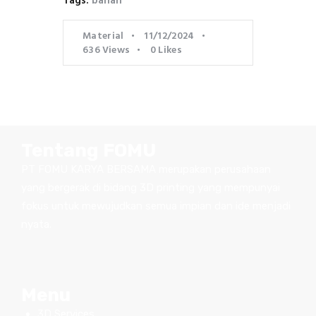
Tags:
bahan
Material
11/12/2024
636
Views
0
Likes
Tentang FOMU
PT FOMU KARYA BERSAMA merupakan perusahaan
yang bergerak di bidang 3D printing yang mempunyai
fokus untuk mewujudkan semua impian dan ide menjadi
nyata.
Menu
3D Services