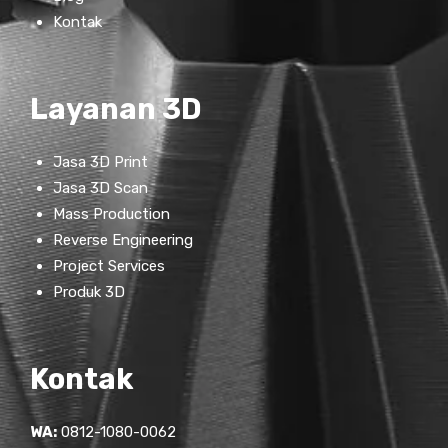
Kontak
Layanan 3D
Jasa 3D Print
Jasa 3D Scan
Mass Production
Reverse Engineering
Project Services
Produk 3D
Kontak
WA:
0812-1080-0062