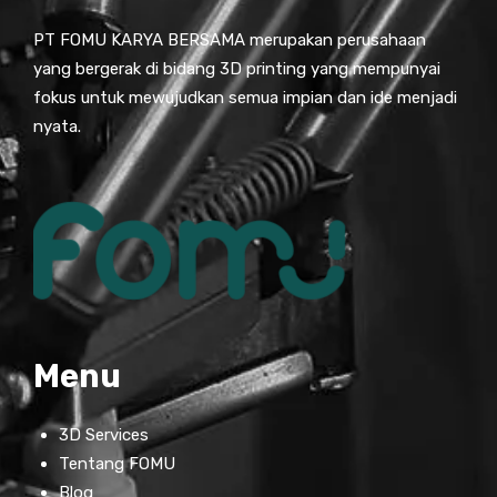
PT FOMU KARYA BERSAMA merupakan perusahaan
yang bergerak di bidang 3D printing yang mempunyai
fokus untuk mewujudkan semua impian dan ide menjadi
nyata.
Menu
3D Services
Tentang FOMU
Blog