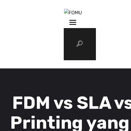
3D Services
Tentang FOMU
Blog
Kontak
FDM vs SLA vs
Printing yan