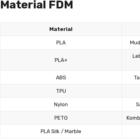
Material FDM
Material
PLA
Muda
Leb
PLA+
ABS
Ta
TPU
Nylon
S
PETG
Kombi
PLA Silk / Marble