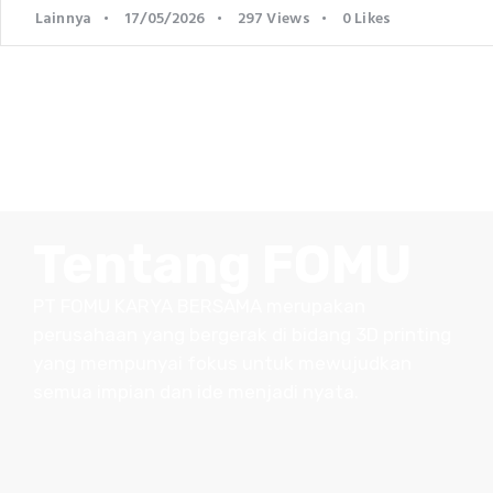
Lainnya
17/05/2026
297
Views
0
Likes
Tentang FOMU
PT FOMU KARYA BERSAMA merupakan
perusahaan yang bergerak di bidang 3D printing
yang mempunyai fokus untuk mewujudkan
semua impian dan ide menjadi nyata.